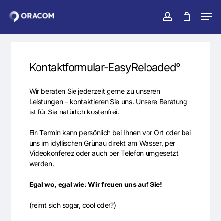
Zum
Men
Hauptinhalt
konto
Warenko
Warenkorb
schließen
Menü
springen
schlie
Kontaktformular-EasyReloaded°
Wir beraten Sie jederzeit gerne zu unseren
Leistungen – kontaktieren Sie uns. Unsere Beratung
ist für Sie natürlich kostenfrei.
Ein Termin kann persönlich bei Ihnen vor Ort oder bei
uns im idyllischen Grünau direkt am Wasser, per
Videokonferez oder auch per Telefon umgesetzt
werden.
Egal wo, egal wie: Wir freuen uns auf Sie!
(reimt sich sogar, cool oder?)