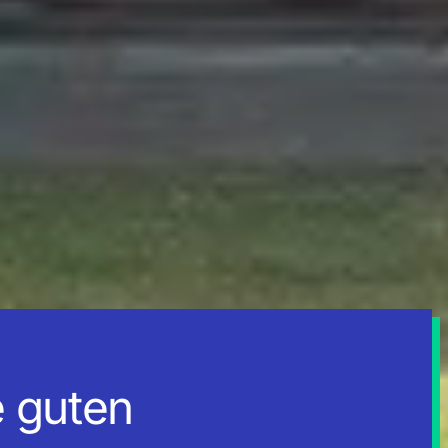
e
guten