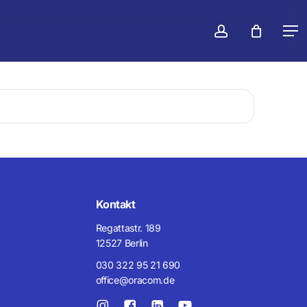
konto
Men
Kontakt
Regattastr. 189
12527 Berlin
030 322 95 21 690
office@oracom.de