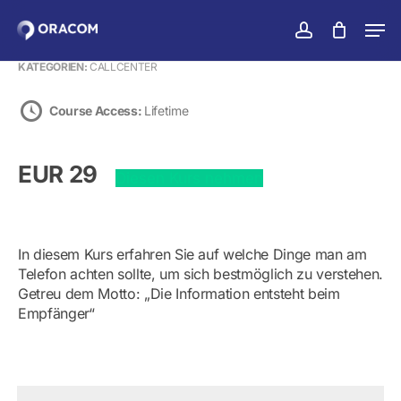
Zum
Men
Hauptinhalt
konto
Warenko
Warenkorb
schließen
Menü
springen
KATEGORIEN:
CALLCENTER
schlie
Course Access:
Lifetime
EUR 29
Diesen Kurs nehmen
In diesem Kurs erfahren Sie auf welche Dinge man am
Telefon achten sollte, um sich bestmöglich zu verstehen.
Getreu dem Motto: „Die Information entsteht beim
Empfänger“