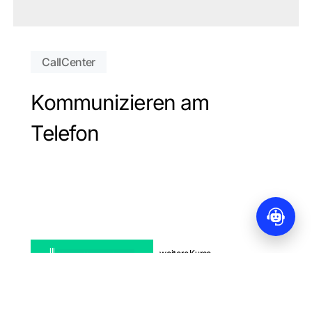
CallCenter
Kommunizieren am
Telefon
Zwischensumme:
0,00
€
Warenkorb anzeigen
Kasse
lll
weitere Kurse
Diesen Kurs nehmen