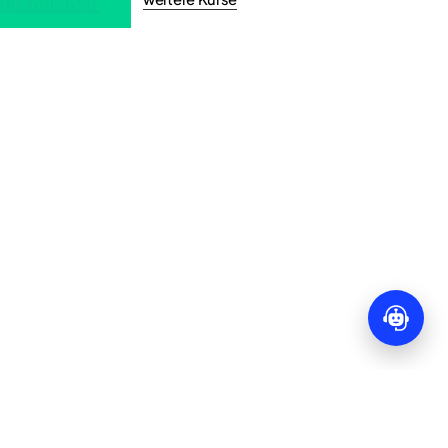
Kurs nehmen
me:
0,00
€
orb anzeigen
Kasse