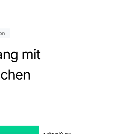
on
nden sich keine Produkte im Warenkorb.
ng mit
Zum Shop gehen
chen
weitere Kurse