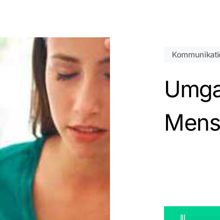
Kommunikati
Es befi
Umga
Mens
lll