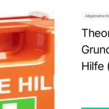
Allgemeine K
Es befi
Theor
Grund
Hilfe 