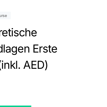
urse
nden sich keine Produkte im Warenkorb.
etische
Zum Shop gehen
lagen Erste
(inkl. AED)