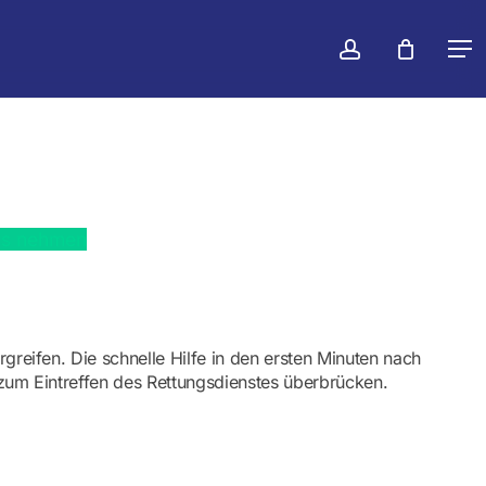
konto
Warenko
Men
schließen
rs nehmen
greifen. Die schnelle Hilfe in den ersten Minuten nach
s zum Eintreffen des Rettungsdienstes überbrücken.