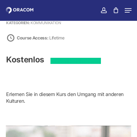
Zum
Men
Hauptinhalt
konto
Warenko
Warenkorb
schließen
Menü
springen
KATEGORIEN:
KOMMUNIKATION
schlie
Course Access:
Lifetime
Kostenlos
Diesen Kurs nehmen
Erlernen Sie in diesem Kurs den Umgang mit anderen
Kulturen.