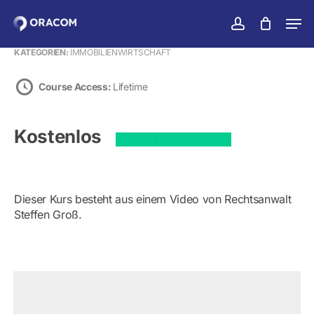
Zum
Men
Hauptinhalt
konto
Warenko
Warenkorb
schließen
Menü
springen
KATEGORIEN:
IMMOBILIENWIRTSCHAFT
schlie
Course Access:
Lifetime
Kostenlos
Diesen Kurs nehmen
Dieser Kurs besteht aus einem Video von Rechtsanwalt
Steffen Groß.