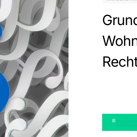
Grun
Es befi
Wohn
Rech
lll
Diesen 