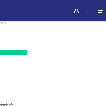
konto
Warenko
Men
schließen
HAFT
n Kurs nehmen
rtschaft