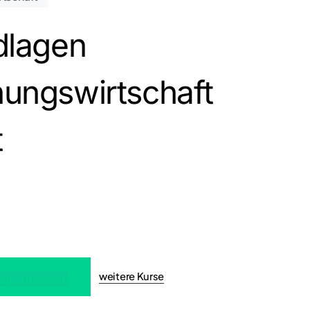
dlagen
nden sich keine Produkte im Warenkorb.
Zum Shop gehen
ungswirtschaft
t
weitere Kurse
Kurs nehmen