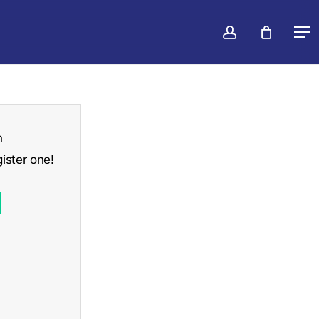
konto
Warenko
Men
schließen
n
ister one!
d