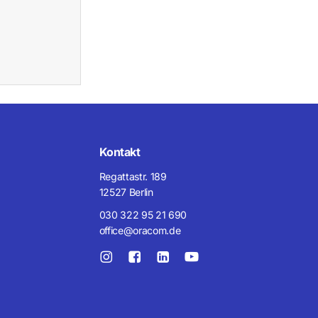
nden sich keine Produkte im Warenkorb.
Zum Shop gehen
Kontakt
Regattastr. 189
12527 Berlin
030 322 95 21 690
office@oracom.de