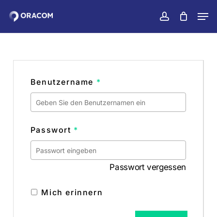
Zum
Men
Hauptinhalt
konto
Warenko
Warenkorb
schließen
Menü
springen
schlie
Benutzername
*
Passwort
*
Passwort vergessen
Mich erinnern