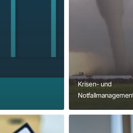
Es befi
Krisen- und
Notfallmanagemen
Verwaltung
smanagement
von