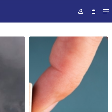
konto
Warenko
Men
schließen
Grundlagen
der
Mitarbeiterführung
VIDEO