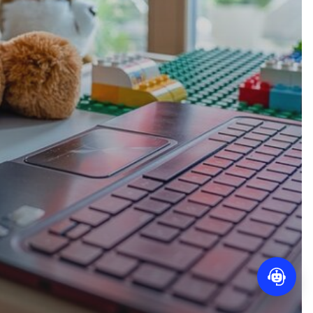
me:
0,00
€
orb anzeigen
Kasse