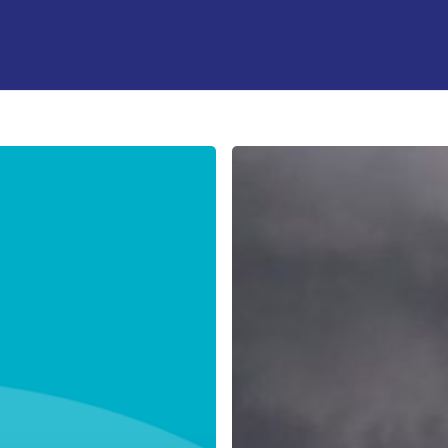
Warenkorb
Krisen-
und
Notfallmanagement